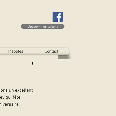
Découvrir les saisons
Insolites
Contact
tons un excellent 
y qui fête 
iversaire. 