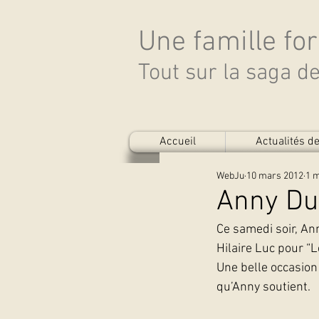
Une famille fo
Tout sur la saga 
Accueil
Actualités 
WebJu
10 mars 2012
1 m
Anny Dup
Ce samedi soir, Ann
Hilaire Luc pour “L
Une belle occasion 
qu’Anny soutient.