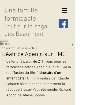
Une famille
formidable
Tout sur la saga
des Beaumont
WebJu
12 août 2018
1 min de lecture
Béatrice Agenin sur TMC
Ce lundi à partir de 21H vous pourrez 
Découvrir les saisons
retrouver Béatrice Agenin sur TMC via la 
rediffusion du film “
Itinéraire d’un 
enfant gâté
“. Un film réalisé par Claude 
Lelouch où elle donne notamment la 
réplique à Jean-Paul Belmondo, Richard 
Anconina, Marie-Sophie L,….