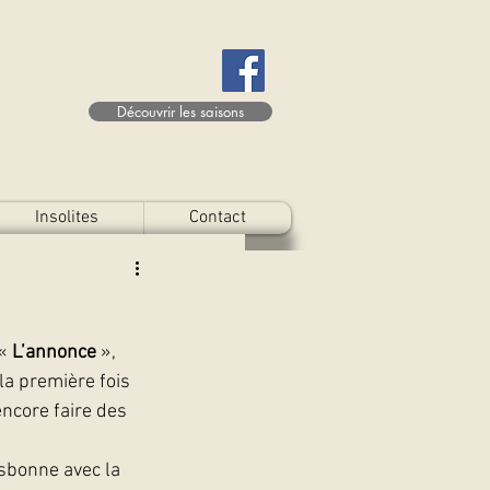
Découvrir les saisons
Insolites
Contact
« 
L’annonce 
», 
a première fois 
ncore faire des 
isbonne avec la 