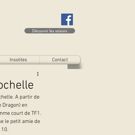
Découvrir les saisons
Insolites
Contact
ochelle
elle. A partir de 
 Dragon) en 
amme court de TF1.
e le petit amie de 
 10.