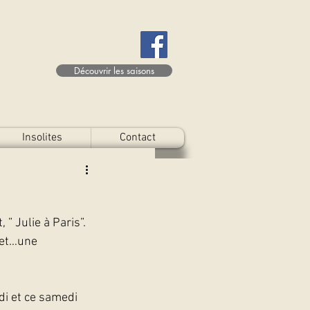
Découvrir les saisons
Insolites
Contact
” Julie à Paris”. 
ret…une 
di et ce samedi 