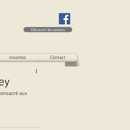
Découvrir les saisons
Insolites
Contact
ey
consacré aux 