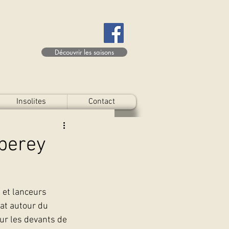
Découvrir les saisons
Insolites
Contact
perey
 et lanceurs 
at autour du 
ur les devants de 