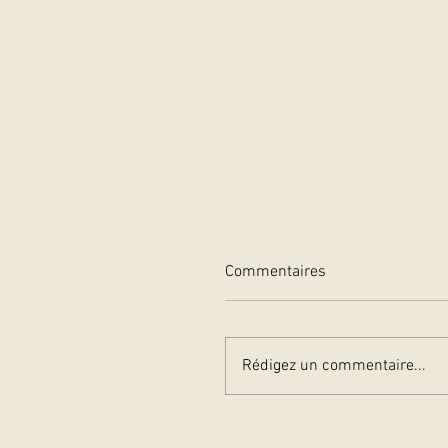
Commentaires
Rédigez un commentaire...
Anny Duperey, marraine d
salon du livre de