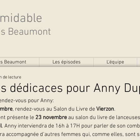
rmidable
des Beaumont
des Beaumont
Les épisodes
L'équipe
n de lecture
es dédicaces pour Anny Du
endez-vous pour Anny: 
embre
, rendez-vous au Salon du Livre de 
Vierzon
. 
nt présente le 
23 novembre
 au salon du livre de lanceuses
l
. Anny interviendra de 16h à 17H pour parler de son comb
era accompagnée d’autres femmes qui, comme elles, sont s