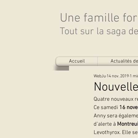
Une famille fo
Tout sur la saga 
Accueil
Actualités 
WebJu
14 nov. 2019
1 mi
Nouvell
Quatre nouveaux r
Ce samedi 
16 nov
Anny sera égaleme
d’alerte à 
Montreui
Levothyrox. Elle s