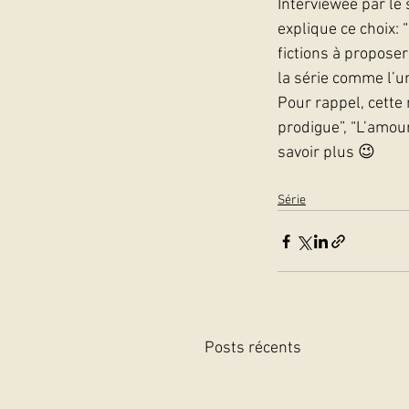
Interviewée par le s
explique ce choix: “
fictions à propose
la série comme l’u
Pour rappel, cette 
prodigue”, “L’amour
savoir plus 😉  
Série
Posts récents