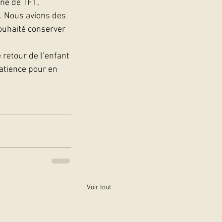
nne de TF1, 
 Nous avions des 
ouhaité conserver 
 retour de l’enfant 
atience pour en 
Voir tout