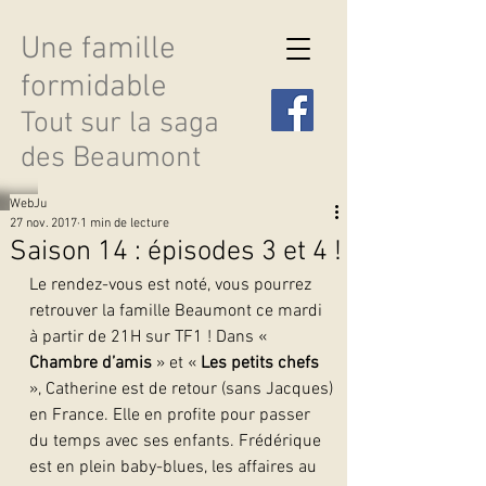
Une famille
formidable
Tout sur la saga
des Beaumont
WebJu
27 nov. 2017
1 min de lecture
Saison 14 : épisodes 3 et 4 !
Le rendez-vous est noté, vous pourrez 
Découvrir les saisons
retrouver la famille Beaumont ce mardi 
à partir de 21H sur TF1 ! Dans « 
Chambre d’amis
 » et «
 Les petits chefs 
», Catherine est de retour (sans Jacques) 
en France. Elle en profite pour passer 
du temps avec ses enfants. Frédérique 
est en plein baby-blues, les affaires au 