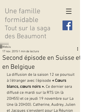
Une famille
formidable
Tout sur la saga
des Beaumont
WebJu
17 nov. 2015
1 min de lecture
Second épisode en Suisse et
en Belgique
Découvrir les saisons
La diffusion de la saison 12 se poursuit 
à l’étranger avec l’épisode 
« Cœurs 
blancs, cœurs noirs ».
 Ce dernier sera 
diffusé ce mardi sur la RTS Un (à 
20H55) et ce jeudi 19 novembre sur La 
Une (à 20H30). Catherine, Audrey, Julien 
et Jacques s’envolent pour La Réunion 