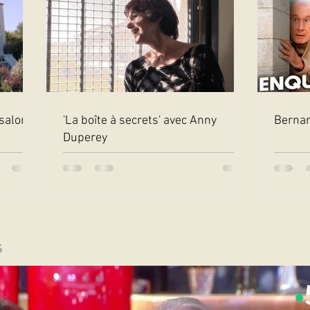
salon
'La boîte à secrets' avec Anny
Bernar
Duperey
s