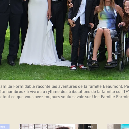
amille Formidable raconte les aventures de la famille Beaumont. Pen
été nombreux à vivre au rythme des tribulations de la famille sur TF1
 tout ce que vous avez toujours voulu savoir sur Une Famille Formid