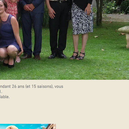
dant 26 ans (et 15 saisons), vous
.
able.