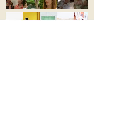
Le goût de la vie
Épisode particulièrement émouvant car
Catherine apprend qu'elle a un cancer du
sein. Avec Jacques, elle décide de cacher
sa maladie au reste de la famille. A
l'hôpital, elle fait la rencontre d'une autre
malade, Éléonore, une astronaute dont
Jérémie tombe amoureux. A deux, elle
tentent de se battre contre la maladie,
tandis que Jacques, inquiet pour
Catherine, perd ses papilles gustatives...