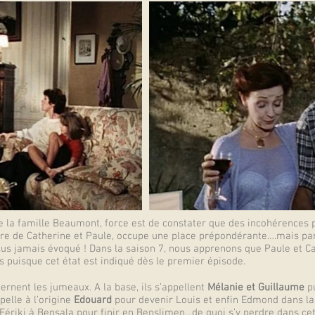
 la famille Beaumont, force est de constater que des incohérences p
ère de Catherine et Paule, occupe une place prépondérante….mais par
plus jamais évoqué ! Dans la saison 7, nous apprenons que Paule et 
 puisque cet état est indiqué dès le premier épisode.
rnent les jumeaux. A la base, ils s’appellent
Mélanie et Guillaume
pu
pelle à l’origine
Edouard
pour devenir Louis et enfin Edmond dans la
Fériki à Bensala pour finir en Benslimen…de quoi s’y perdre dans ce