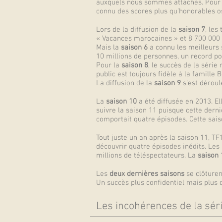
auxquels nous sommes attachés. Pour to
connu des scores plus qu’honorables os
Lors de la diffusion de la
saison 7
, les
« Vacances marocaines » et 8 700 000 p
Mais la
saison 6
a connu les meilleurs 
10 millions de personnes, un record pou
Pour la
saison 8
, le succès de la séri
public est toujours fidèle à la famille
La diffusion de la
saison 9
s’est déroul
La
saison 10
a été diffusée en 2013. El
suivre la saison 11 puisque cette derni
comportait quatre épisodes. Cette saiso
Tout juste un an après la saison 11, TF
découvrir quatre épisodes inédits. Les 
millions de téléspectateurs. La
saison 
Les
deux dernières saisons
se clôturen
Un succès plus confidentiel mais plus 
Les incohérences de la sér