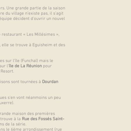
ers. Une grande partie de la saison
du village n’existe pas, il s’agit
quipe décident d’ouvrir un nouvel
e restaurant « Les Millésimes »,
, elle se trouve à Eguisheim et des
 sur l’île (Funchal) mais le
ur l'
île de La Réunion
pour
 Resort.
aisons sont tournées à
Dourdan
cques s'en vont néanmoins un peu
uxerre).
 grande maison des premières
trouve à la
Rue des Fossés Saint-
ns de la série.
dans le 6ème arrondissement (rue