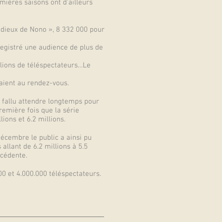
mières saisons ont d’ailleurs
 adieux de Nono », 8 332 000 pour
nregistré une audience de plus de
illions de téléspectateurs…Le
aient au rendez-vous.
s fallu attendre longtemps pour
remière fois que la série
ions et 6.2 millions.
écembre le public a ainsi pu
allant de 6.2 millions à 5.5
écédente.
00 et 4.000.000 téléspectateurs.