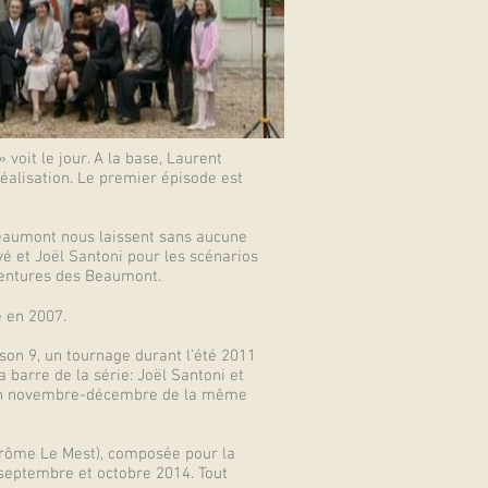
voit le jour. A la base, Laurent
réalisation. Le premier épisode est
Beaumont nous laissent sans aucune
vé et Joël Santoni pour les scénarios
aventures des Beaumont.
e en 2007.
ison 9, un tournage durant l’été 2011
 barre de la série: Joël Santoni et
ée en novembre-décembre de la même
Jérôme Le Mest), composée pour la
 septembre et octobre 2014. Tout