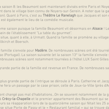
la saison 8: les Beaumont sont maintenant divisés entre Paris et Noy
ans le village bien connu de Noyers-sur-Serein. A noter que la gare 
on). Quant à Paris, c’est au
Théâtre Le Ranelagh
que Jacques et son é
 est également le lieu de la comédie musicale.
ème saison puisque la famille Beaumont vit désormais en
Alsace
! L
ein de l’établissement “La table du gourmet”.
itue, quant à elle, à Urmatt. Quand la famille se promène au village
llkirch et Boersch.
 famille s’envole pour
Madère
. De nombreuses scènes ont été tournées
 (Portugal). La saison suivante (et la saison 13° la famille s'envole s
ombreuses scènes sont notamment tournées à l'hôtel LUX Saint Gilles
 grande partie de la famille est revenue en France. De nombreuses s
 plus grande partie de l'intrigue se déroule à Paris. Catherine et Ja
ine fera un passage par le case prison, celle de Joux-la-Ville (près d'A
lement changé pas mal d’habitations…On se souvient notamment de la
 à
Crécy-la-Chapelle
et le premier appartement des Beaumont qui se 
eurs sa réapparation lors de la quatorzième saison qui fêtait les 25 a
se situe Porte de Passy et le « Restaurant familial » qui se trouve 