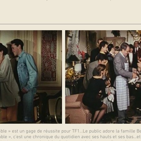
able » est un gage de réussite pour TF1…Le public adore la famille B
le », c’est une chronique du quotidien avec ses hauts et ses bas…et 