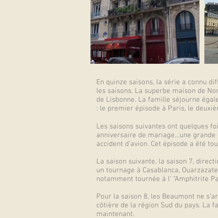
En quinze saisons, la série a connu dif
les saisons. La superbe maison de Non
de Lisbonne. La famille séjourne égal
: le premier épisode à Paris, le deuxi
Les saisons suivantes ont quelques foi
anniversaire de mariage…une grande par
accident d’avion. Cet épisode a été tou
La saison suivante, la saison 7, direct
un tournage à Casablanca, Ouarzazate 
notamment tournée à l’ “Amphitrite Pa
Pour la saison 8, les Beaumont ne s’ar
côtière de la région Sud du pays. La 
maintenant.