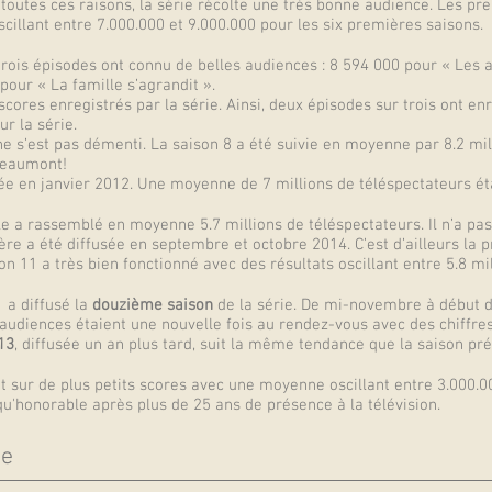
utes ces raisons, la série récolte une très bonne audience. Les pre
cillant entre 7.000.000 et 9.000.000 pour les six premières saisons.
 trois épisodes ont connu de belles audiences : 8 594 000 pour « Les
our « La famille s’agrandit ».
scores enregistrés par la série. Ainsi, deux épisodes sur trois ont e
r la série.
e ne s’est pas démenti. La saison 8 a été suivie en moyenne par 8.2 m
 Beaumont!
ée en janvier 2012. Une moyenne de 7 millions de téléspectateurs ét
le a rassemblé en moyenne 5.7 millions de téléspectateurs. Il n’a pa
ère a été diffusée en septembre et octobre 2014. C’est d’ailleurs la p
n 11 a très bien fonctionné avec des résultats oscillant entre 5.8 mill
1 a diffusé la
douzième saison
de la série. De mi-novembre à début d
audiences étaient une nouvelle fois au rendez-vous avec des chiffres 
13
, diffusée un an plus tard, suit la même tendance que la saison pr
t sur de plus petits scores avec une moyenne oscillant entre 3.000.0
qu'honorable après plus de 25 ans de présence à la télévision.
ie