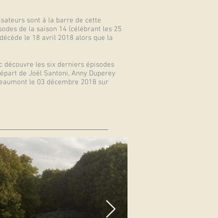
ateurs sont à la barre de cette
odes de la saison 14 (célébrant les 25
 décède le 18 avril 2018 alors que la
c découvre les six derniers épisodes
 départ de Joël Santoni, Anny Duperey
le Beaumont le 03 décembre 2018 sur