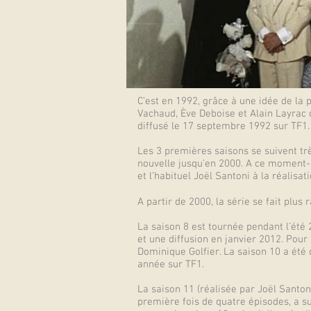
C’est en 1992, grâce à une idée de la 
Vachaud, Ève Deboise et Alain Layrac d
diffusé le 17 septembre 1992 sur TF1
Les 3 premières saisons se suivent tr
nouvelle jusqu’en 2000. A ce moment-là
et l’habituel Joël Santoni à la réali
A partir de 2000, la série se fait plu
La saison 8 est tournée pendant l’été 
et une diffusion en janvier 2012. Pour 
Dominique Golfier. La saison 10 a été
année sur TF1.
La saison 11 (réalisée par Joël Santo
première fois de quatre épisodes, a su