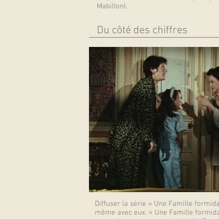
Mabillon).
Du côté des chiffres
Diffuser la série « Une Famille formid
même avec eux. « Une Famille formidab