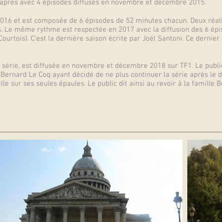
d'après avec 4 épisodes diffusés en novembre et décembre 2015.
16 et est composée de 6 épisodes de 52 minutes chacun. Deux réalis
is. Le même rythme est respectée en 2017 avec la diffusion des 6 épis
Courtois). C'est la dernière saison écrite par Joël Santoni. Ce dernier
a série, est diffusée en novembre et décembre 2018 sur TF1. Le publi
. Bernard Le Coq ayant décidé de ne plus continuer la série après le
mille sur ses seules épaules. Le public dit ainsi au revoir à la famil