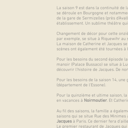
La saison 9 est dans la continuité de 
se déroule en Bourgogne et notamment d
de la gare de Sermizelles (près d’Avall
établissement. Un sublime théâtre qui
Changement de décor pour cette onzi
par exemple, se situe à Riquewihr au s
La maison de Catherine et Jacques se s
scènes ont également été tournées à I
Pour les besoins du second épisode la
manoir (Palace Bussaco) se situe à Luso
découvrir l'histoire de Jacques. De n
Pour les besoins de la saison 14, une
(département de l'Essone).
Pour la quinzième et ultime saison, la
en vacances à
Noirmoutier
. Et Cather
Au fil des saisons, la famille a éga
saisons qui se situe Rue des Minimes
Jacques
à Paris. Ce dernier fera d'aill
Le premier restaurant de Jacques qui 