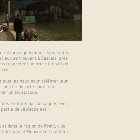
on retrouve quasiment dans toutes
lieux se trouvent à Cascais, près
ns respectent un ordre bien établi
oire.
t tous les deux pour célébrer leur
r une île déserte suite à un
ner un tel épisode.
e, des endroits paradisiaques avec
partie de l’épisode est
k
et dans la région de Krabi, ville
 Frédérique et Nourredine habitent