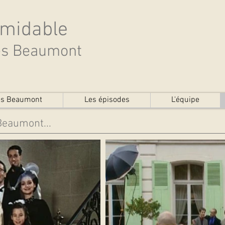
rmidable
des Beaumont
des Beaumont
Les épisodes
L'équipe
 Beaumont...