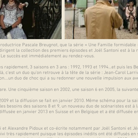
productrice Pascale Breugnot, que la série « Une Famille formidable » 
irigent la collection des premiers épisodes et Joël Santoni est à la 
. Le succès est immédiatement au rendez-vous.
ès rapidement, 3 saisons en 3 ans : 1992, 1993 et 1994…et puis les 
, c’est un duo qu’on retrouve à la tête de la série : Jean-Carol Larri
sation….un duo de choc qui a su redonner une nouvelle impulsion aux 
s rare. Une cinquième saison en 2002, une saison 6 en 2005, la suivant
2009 et la diffusion se fait en janvier 2010. Même schéma pour la sa
les besoins des saisons 8 et 9, un nouveau duo de scénaristes est à la
 diffusée en janvier 2013 en Suisse et en Belgique et a été diffus
ni et Alexandre Pidoux et co-écrite notamment par Joël Santoni et 
ivi très rapidement puisque les épisodes inédits ont été diffusés en