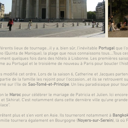
férents lieux de tournage…il y a, bien sûr, l’inévitable
Portugal
que l’
o (Quinta de Manique), la plage que nous connaissons tous….Tous ces 
ement quelques fois dans des hôtels à Lisbonne. Les premières saiso
ème au Portugal et le troisième de nouveau à Paris pour boucler l’hist
s modifié cet ordre. Lors de la saison 6, Catherine et Jacques parten
tie de la famille les rejoint pour l’occasion…et ils se retrouvent su
rné sur l’île de
Sao-Tomé-et-Principe
. Un lieu paradisiaque pour tour
ion le
Maroc
pour célébrer le mariage de Patricia et Julien. Ici encor
et Skhirat. C’est notamment dans cette dernière ville qu’une grande 
lace”.
rêtent plus et s’en vont en Asie. Ils tourneront notamment à
Bangko
famille tournera également en Bourgogne (
Noyers-sur-Serein
), là où