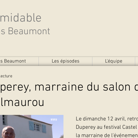
rmidable
des Beaumont
des Beaumont
Les épisodes
L'équipe
lecture
erey, marraine du salon d
elmaurou
Le dimanche 12 avril, retr
Duperey au festival Castel 
la marraine de l'événemen