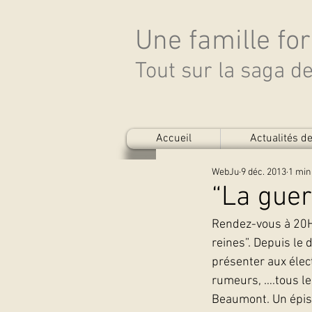
Une famille fo
Tout sur la saga 
Accueil
Actualités 
WebJu
9 déc. 2013
1 min
“La guer
Rendez-vous à 20H5
reines”. Depuis le 
présenter aux élec
rumeurs, ….tous les
Beaumont. Un épiso