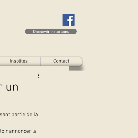
Découvrir les saisons
Insolites
Contact
r un
ant partie de la 
loir annoncer la 