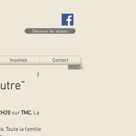
Découvrir les saisons
Insolites
Contact
utre”
2H20
 sur 
TMC.
 La 
. Toute la famille 