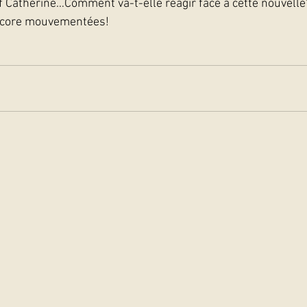
f Catherine…Comment va-t-elle réagir face à cette nouvelle
ncore mouvementées! 