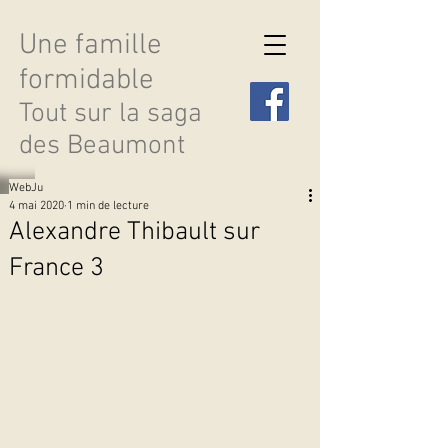
Une famille
formidable
Tout sur la saga
des Beaumont
WebJu
4 mai 2020
1 min de lecture
Alexandre Thibault sur
France 3
Découvrir les saisons