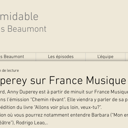
rmidable
des Beaumont
des Beaumont
Les épisodes
L'équipe
n de lecture
perey sur France Musique
d, Anny Duperey est à partir de minuit sur France Musique. 
s l’émission “Chemin rêvant”. Elle viendra y parler de sa pi
éédition du livre “Allons voir plus loin, veux-tu?”.
ion où vous pourrez notamment entendre Barbara (“Mon enf
âtre”), Rodrigo Leao,..  