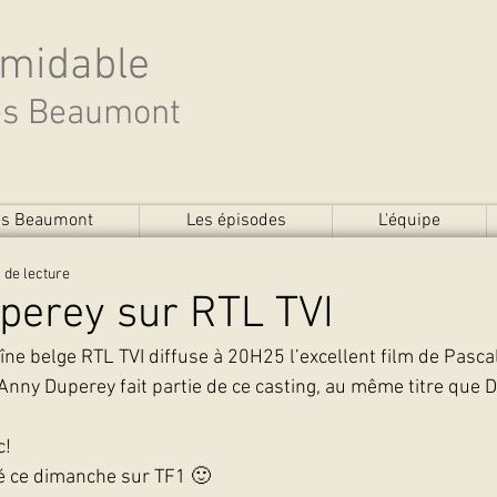
rmidable
des Beaumont
des Beaumont
Les épisodes
L'équipe
 de lecture
perey sur RTL TVI
haîne belge RTL TVI diffuse à 20H25 l’excellent film de Pasc
”. Anny Duperey fait partie de ce casting, au même titre que 
c!
sé ce dimanche sur TF1 🙂 