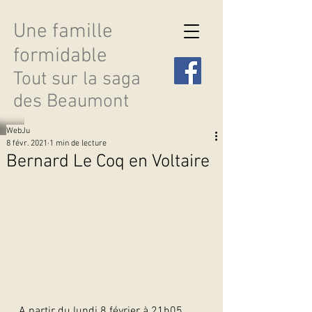
Une famille
formidable
Tout sur la saga
des Beaumont
WebJu
8 févr. 2021
1 min de lecture
Bernard Le Coq en Voltaire
Découvrir les saisons
A partir du lundi 8 février à 21h05, 