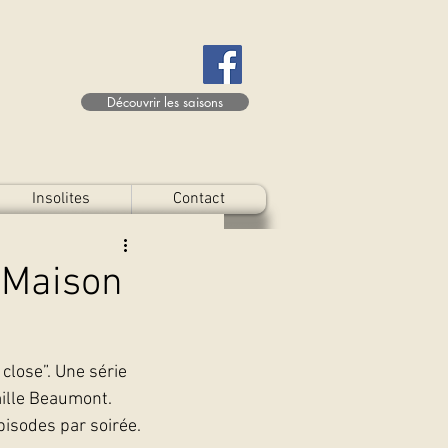
Découvrir les saisons
Insolites
Contact
 “Maison
close”. Une série 
mille Beaumont.
pisodes par soirée.