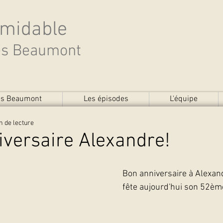
rmidable
des Beaumont
des Beaumont
Les épisodes
L'équipe
n de lecture
versaire Alexandre!
Bon anniversaire à Alexand
fête aujourd'hui son 52èm