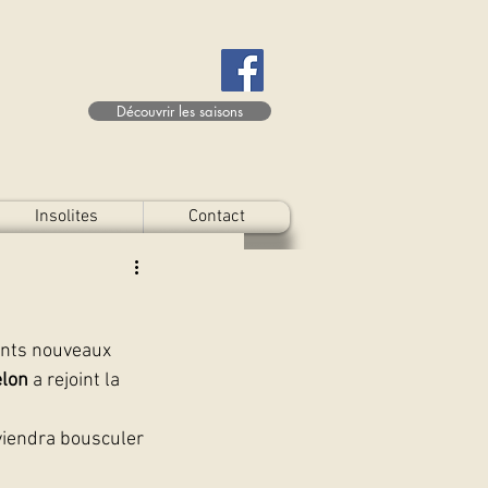
Découvrir les saisons
Insolites
Contact
ents nouveaux 
elon
 a rejoint la 
 viendra bousculer 