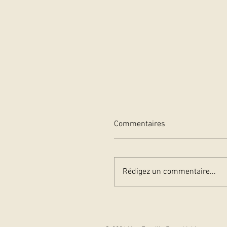
Commentaires
Rédigez un commentaire...
Anny Duperey, marraine d
salon du livre de
Castelmaurou