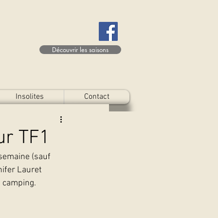
Découvrir les saisons
Insolites
Contact
ur TF1
semaine (sauf 
ifer Lauret 
n camping.