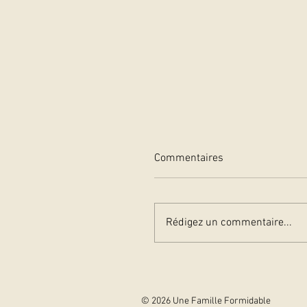
Commentaires
Rédigez un commentaire...
Anny Duperey, marraine d
salon du livre de
Castelmaurou
© 2026 Une Famille Formidable