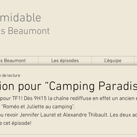
rmidable
des Beaumont
des Beaumont
Les épisodes
L'équipe
n de lecture
ion pour “Camping Paradi
pour TF1! Dès 9H15 la chaîne rediffuse en effet un ancien é
 “Roméo et Juliette au camping”.
ou revoir Jennifer Lauret et Alexandre Thibault. Les deux ac
e cet épisode! 