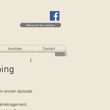
Découvrir les saisons
Insolites
Contact
ping
un ancien épisode 
 déménagement. 