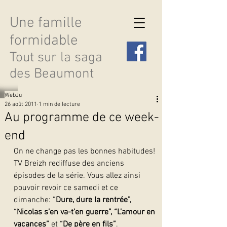
Une famille
formidable
Tout sur la saga
des Beaumont
WebJu
26 août 2011
1 min de lecture
Au programme de ce week-
end
Découvrir les saisons
On ne change pas les bonnes habitudes! 
TV Breizh rediffuse des anciens 
épisodes de la série. Vous allez ainsi 
pouvoir revoir ce samedi et ce 
dimanche: 
“Dure, dure la rentrée”, 
“Nicolas s’en va-t’en guerre”, “L’amour en 
vacances” 
et
 “De père en fils”
.