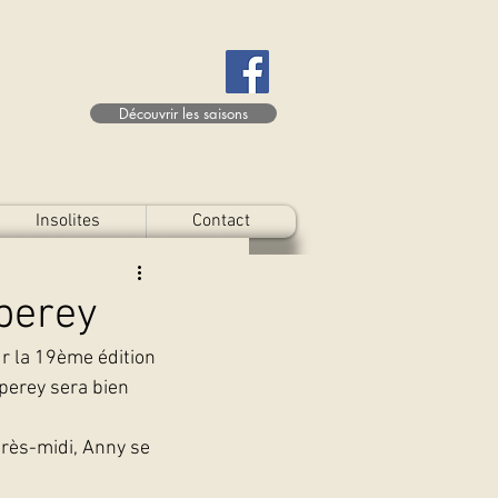
Découvrir les saisons
Insolites
Contact
uperey
r la 19ème édition 
perey sera bien 
près-midi, Anny se 