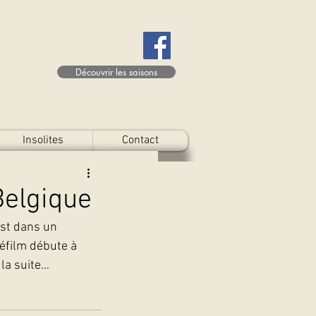
Découvrir les saisons
Insolites
Contact
Belgique
est dans un 
léfilm débute à 
 la suite…